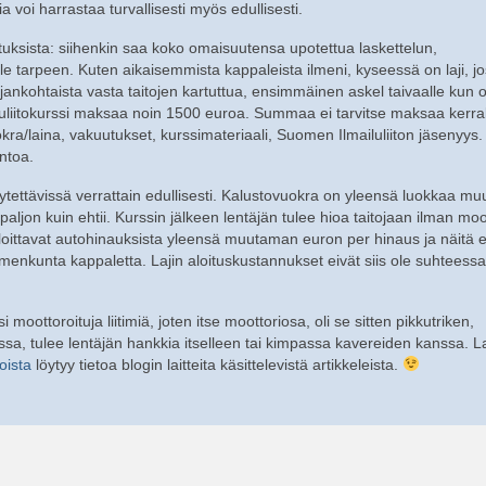
a voi harrastaa turvallisesti myös edullisesti.
stuksista: siihenkin saa koko omaisuutensa upotettua laskettelun,
ole tarpeen. Kuten aikaisemmista kappaleista ilmeni, kyseessä on laji, j
jankohtaista vasta taitojen kartuttua, ensimmäinen askel taivaalle kun 
puliitokurssi maksaa noin 1500 euroa. Summaa ei tarvitse maksaa kerral
uokra/laina, vakuutukset, kurssimateriaali, Suomen Ilmailuliiton jäsenyys.
ntoa.
ytettävissä verrattain edullisesti. Kalustovuokra on yleensä luokkaa m
ljon kuin ehtii. Kurssin jälkeen lentäjän tulee hioa taitojaan ilman moo
eloittavat autohinauksista yleensä muutaman euron per hinaus ja näitä eht
nkunta kappaletta. Lajin aloituskustannukset eivät siis ole suhteessa
i moottoroituja liitimiä, joten itse moottoriosa, oli se sitten pikkutriken,
sa, tulee lentäjän hankkia itselleen tai kimpassa kavereiden kanssa. La
oista
löytyy tietoa blogin laitteita käsittelevistä artikkeleista.