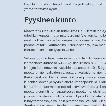
Lajin luonteesta johtuen toimintakyvyn heikkenemistä ai
ymmärrettävistä syistä.
Fyysinen kunto
Moottoroitu riippuliito on urheiluilmailua. Liitimen lentä
urheilijan kuntoa, mutta mitä parempi fyysinen kunto len
nautinnollisempaa ja helpompaa harrastaminen on. Fy
paranevat takuuvarmasti koulutusvaiheessa, joka monelle
harrastustoiminnan fyysisin vaihe.
Valjasmoottorin tapauksessa moottoroitu liidin varuste
lentoonlähtökunnossa 60-70 kg. Itse liitimen n. 25-35 
lentäjän kannettavaksi, valjaiden painosta n. 10-15 kg 
moottoroitujen valjaiden painosta on valjaiden omien l
Kaikenkaikkiaan kannettavaa ja ilmaan juoksutettavaa o
kuitenkin kantaa jo hyvin pienellä ilmanopeudella. Liidi
lentää ilman kuormaa jo melkein kävelyvauhdissa. Le
moottoroidun liitimen tapauksessa moottoritehot, hinaus
juoksunopeudesta huolimatta vain kyetä kannattelemaan l
kiihdyttämisessä ja vauhdin pitämisessä. Vauhdin kiih
Suoritus on verrattain fyysinen, mutta lyhytkestoinen ja