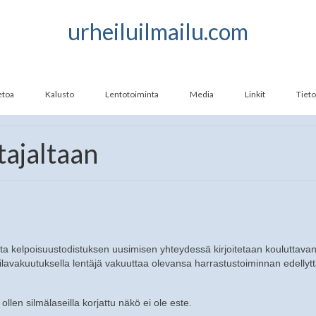
urheiluilmailu.com
ietoa
Kalusto
Lentotoiminta
Media
Linkit
Tieto
stajaltaan
 mutta kelpoisuustodistuksen uusimisen yhteydessä kirjoitetaan kouluttava
ilavakuutuksella lentäjä vakuuttaa olevansa harrastustoiminnan edelly
n ollen silmälaseilla korjattu näkö ei ole este.