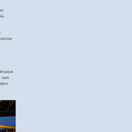
an
ää,
n
uksessa
ilmailun
 vain
aljon