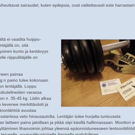
heuttavat sairaudet, kuten epilepsia, ovat valitettavasti este harrastami
jältä ei vaadita huippu-
täjällä on, sitä
ysinen kunto ja kestävyys
 riippuliitäjälle on
ineen painaa
kg:n paino tulee kokonaan
on lentäjällä. Loppu
askutelineiden varassa.
n n. 35-45 kg. Liidin alkaa
n kevenee merkittävästi ja
ntoonlähtöä avustaa
startissa veto hinausautolta. Lentäjän tulee hurjalta tuntuvasta
aitteen paino jaloillaan ja pitää siipi käsillä hallinnassaan. Moottori 
dyttäminen lihasvoimin johtaa yleensä epäonnistuneeseen lentoonlähtöö
 terveelle, normaalikuntoiselle ihmiselle mahdollinen.