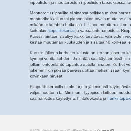
riippuliidon ja moottoroidun riippuliidon tapauksessa laji
Moottoroitu riippuliito ei sinänsä poikkea muista harra
moottorikelkkailun tai pianonsoiton tavoin mutta se ei 
mikään ei tapahdu hetkessä. Liitimen moottorointi on a
kuitenkin
riippuliitokurssi
ja vapaalentoharjoittelu. Riip
Kurssin hintaan sisältyy kaikki tarvittava; välineiden v
kestää muutaman kuukauden ja sisältää 40 korkeaa le
Kurssin jälkeen kerhojen kalusto on kerhon jäsenen kä
kymppi vuotta kohden. Ja lentää saa käytännössä niin pa
jolloin lentoonlähtö tapahtuu autolla hinaten. Kerhot v
pikemminkin jaksaa päivässä ottaa maksimissaan kymme
kovinkaan hirveät.
Riippuliitokerhoilla ei ole tarjota jäseniensä käytettäväks
valjasmoottorin tai Minimum -tyyppisen laitteen muodos
saa hankittua käytettynä, hintaluokasta ja
hankintapaik
© 2026 urheiluilmailu.com - WordPress Theme by
Kadence WP