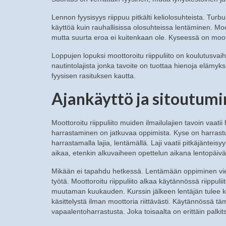
Lennon fyysisyys riippuu pitkälti keliolosuhteista. Tur
käyttöä kuin rauhallisissa olosuhteissa lentäminen. Moo
mutta suurta eroa ei kuitenkaan ole. Kyseessä on moott
Loppujen lopuksi moottoroitu riippuliito on koulutusvai
nautintolajista jonka tavoite on tuottaa hienoja elämyks
fyysisen rasituksen kautta.
Ajankäyttö ja sitoutum
Moottoroitu riippuliito muiden ilmailulajien tavoin vaatii
harrastaminen on jatkuvaa oppimista. Kyse on harrast
harrastamalla lajia, lentämällä. Laji vaatii pitkäjänteisyyt
aikaa, etenkin alkuvaiheen opettelun aikana lentopäivät
Mikään ei tapahdu hetkessä. Lentämään oppiminen vie
työtä. Moottoroitu riippuliito alkaa käytännössä riippulii
muutaman kuukauden. Kurssin jälkeen lentäjän tulee k
käsittelystä ilman moottoria riittävästi. Käytännössä t
vapaalentoharrastusta. Joka toisaalta on erittäin palki