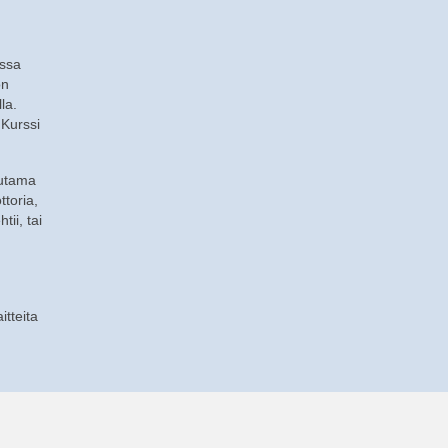
ossa
on
la.
 Kurssi
uutama
ttoria,
ii, tai
itteita