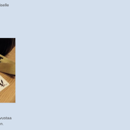
selle
avustaa
n.