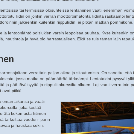
bulenttisissa tai termisissä olosuhteissa lentäminen vaatii enemmän voim
ttoroitu liidin on jonkin verran moottoroimatonta liidintä raskaampi lent
oroinnin jälkeenkin kuitenkin riippuliidin, ei pitkän matkan pommikone.
he ja lentoonlähtö poislukien varsin leppoisaa puuhaa. Kyse kuitenkin o
iä, nautintoja ja hyvä olo harrastajalleen. Eikä se tule tämän lajin tapa
inen
 harrastajaltaan verrattain paljon aikaa ja sitoutumista. On sanottu, että 
uksesta, jossa matka on päämäärää tärkeämpi. Lentotaidot pysyvät yllä
tä ja päättäväisyyttä jo riippuliitokurssilta alkaen. Laji vaatii verrattain p
 ovat pitkiä.
 oman aikansa ja vaatii
tokurssilla, joka kestää
erätä kokemusta liitimen
ämä tarkoittaa vuoden- parin
tsevaa ja hauskaa sekin.