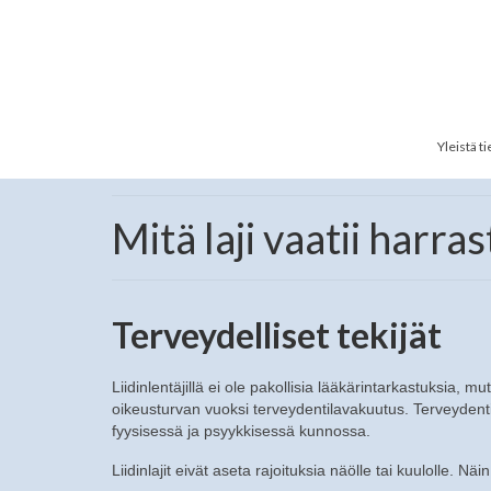
Yleistä t
Mitä laji vaatii harra
Terveydelliset tekijät
Liidinlentäjillä ei ole pakollisia lääkärintarkastuksia,
oikeusturvan vuoksi terveydentilavakuutus. Terveydent
fyysisessä ja psyykkisessä kunnossa.
Liidinlajit eivät aseta rajoituksia näölle tai kuulolle. Näi