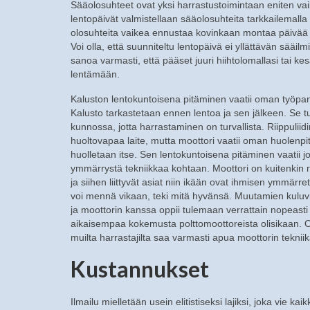
Sääolosuhteet ovat yksi harrastustoimintaan eniten vaik
lentopäivät valmistellaan sääolosuhteita tarkkailemalla
olosuhteita vaikea ennustaa kovinkaan montaa päivää 
Voi olla, että suunniteltu lentopäivä ei yllättävän sääil
sanoa varmasti, että pääset juuri hiihtolomallasi tai kes
lentämään.
Kaluston lentokuntoisena pitäminen vaatii oman työp
Kalusto tarkastetaan ennen lentoa ja sen jälkeen. Se t
kunnossa, jotta harrastaminen on turvallista. Riippuliid
huoltovapaa laite, mutta moottori vaatii oman huolenpi
huolletaan itse. Sen lentokuntoisena pitäminen vaatii jo
ymmärrystä tekniikkaa kohtaan. Moottori on kuitenkin 
ja siihen liittyvät asiat niin ikään ovat ihmisen ymmärre
voi mennä vikaan, teki mitä hyvänsä. Muutamien kuluv
ja moottorin kanssa oppii tulemaan verrattain nopeasti
aikaisempaa kokemusta polttomoottoreista olisikaan. 
muilta harrastajilta saa varmasti apua moottorin teknii
Kustannukset
Ilmailu mielletään usein elitistiseksi lajiksi, joka vie