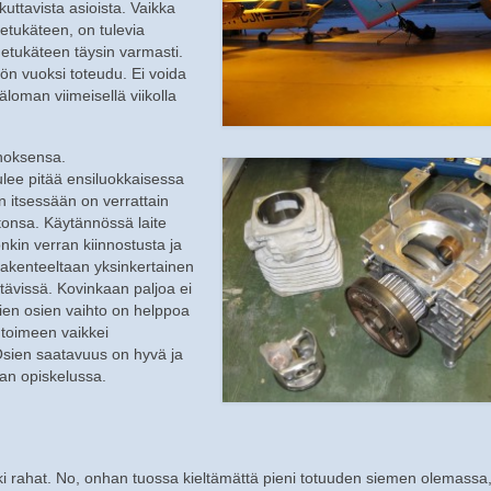
uttavista asioista. Vaikka
 etukäteen, on tulevia
etukäteen täysin varmasti.
miön vuoksi toteudu. Ei voida
äloman viimeisellä viikolla
anoksensa.
ulee pitää ensiluokkaisessa
in itsessään on verrattain
tonsa. Käytännössä laite
nkin verran kiinnostusta ja
rakenteeltaan yksinkertainen
ttävissä. Kovinkaan paljoa ei
ien osien vaihto on helppoa
 toimeen vaikkei
Osien saatavuus on hyvä ja
kan opiskelussa.
 kaikki rahat. No, onhan tuossa kieltämättä pieni totuuden siemen olemassa