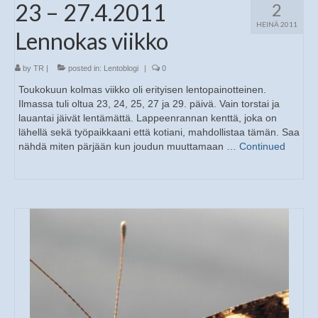
23 – 27.4.2011
2
HEINÄ 2011
Lennokas viikko
by
TR
|
posted in:
Lentoblogi
|
0
Toukokuun kolmas viikko oli erityisen lentopainotteinen.
Ilmassa tuli oltua 23, 24, 25, 27 ja 29. päivä. Vain torstai ja
lauantai jäivät lentämättä. Lappeenrannan kenttä, joka on
lähellä sekä työpaikkaani että kotiani, mahdollistaa tämän. Saa
nähdä miten pärjään kun joudun muuttamaan …
Continued