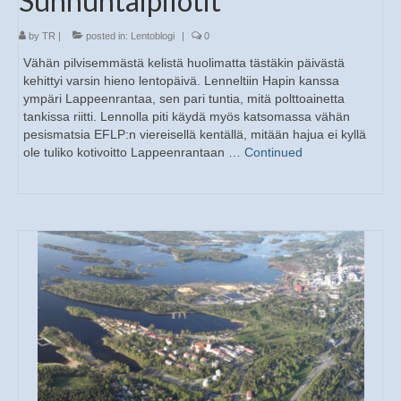
Sunnuntaipilotit
by
TR
|
posted in:
Lentoblogi
|
0
Vähän pilvisemmästä kelistä huolimatta tästäkin päivästä
kehittyi varsin hieno lentopäivä. Lenneltiin Hapin kanssa
ympäri Lappeenrantaa, sen pari tuntia, mitä polttoainetta
tankissa riitti. Lennolla piti käydä myös katsomassa vähän
pesismatsia EFLP:n viereisellä kentällä, mitään hajua ei kyllä
ole tuliko kotivoitto Lappeenrantaan …
Continued