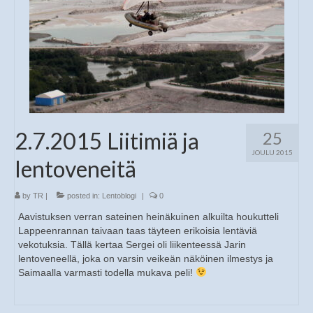
2.7.2015 Liitimiä ja
25
JOULU 2015
lentoveneitä
by
TR
|
posted in:
Lentoblogi
|
0
Aavistuksen verran sateinen heinäkuinen alkuilta houkutteli
Lappeenrannan taivaan taas täyteen erikoisia lentäviä
vekotuksia. Tällä kertaa Sergei oli liikenteessä Jarin
lentoveneellä, joka on varsin veikeän näköinen ilmestys ja
Saimaalla varmasti todella mukava peli!