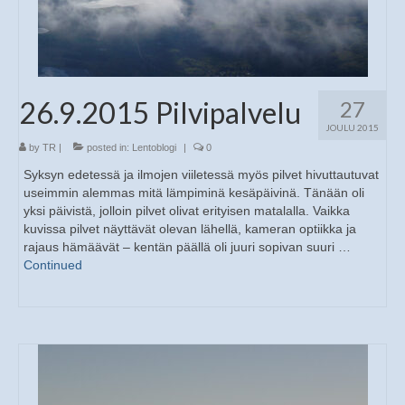
26.9.2015 Pilvipalvelu
27
JOULU 2015
by
TR
|
posted in:
Lentoblogi
|
0
Syksyn edetessä ja ilmojen viiletessä myös pilvet hivuttautuvat
useimmin alemmas mitä lämpiminä kesäpäivinä. Tänään oli
yksi päivistä, jolloin pilvet olivat erityisen matalalla. Vaikka
kuvissa pilvet näyttävät olevan lähellä, kameran optiikka ja
rajaus hämäävät – kentän päällä oli juuri sopivan suuri …
Continued