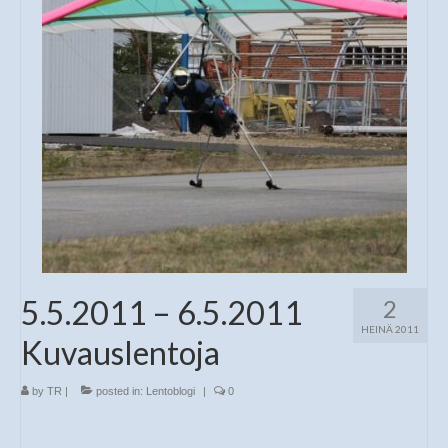
5.5.2011 – 6.5.2011
2
HEINÄ 2011
Kuvauslentoja
by
TR
|
posted in:
Lentoblogi
|
0