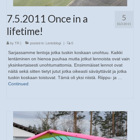
7.5.2011 Once in a
5
ELO 2011
lifetime!
by
TR
|
posted in:
Lentoblogi
|
0
Sarjassamme lentoja jotka tuskin koskaan unohtuu. Kaikki
lentäminen on hienoa puuhaa mutta jotkut lennoista ovat vain
yksinkertaisesti unohtumattomia. Ensimmäiset lennot ovat
näitä sekä sitten tietyt jutut jotka oikeasti säväyttävät ja jotka
tuskin koskaan toistuvat. Tämä oli yksi niistä. Riippu- ja …
Continued