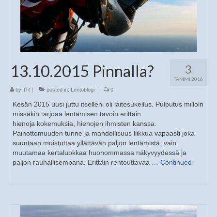
13.10.2015 Pinnalla?
3
TAMMI 2016
by
TR
|
posted in:
Lentoblogi
|
0
Kesän 2015 uusi juttu itselleni oli laitesukellus. Pulputus milloin
missäkin tarjoaa lentämisen tavoin erittäin
hienoja kokemuksia, hienojen ihmisten kanssa.
Painottomuuden tunne ja mahdollisuus liikkua vapaasti joka
suuntaan muistuttaa yllättävän paljon lentämistä, vain
muutamaa kertaluokkaa huonommassa näkyvyydessä ja
paljon rauhallisempana. Erittäin rentouttavaa …
Continued