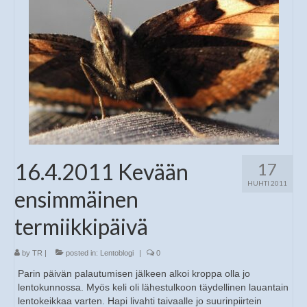
16.4.2011 Kevään
17
HUHTI 2011
ensimmäinen
termiikkipäivä
by
TR
|
posted in:
Lentoblogi
|
0
Parin päivän palautumisen jälkeen alkoi kroppa olla jo
lentokunnossa. Myös keli oli lähestulkoon täydellinen lauantain
lentokeikkaa varten. Hapi livahti taivaalle jo suurinpiirtein