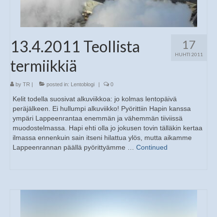
13.4.2011 Teollista
17
HUHTI 2011
termiikkiä
by
TR
|
posted in:
Lentoblogi
|
0
Kelit todella suosivat alkuviikkoa: jo kolmas lentopäivä
peräjälkeen. Ei hullumpi alkuviikko! Pyörittiin Hapin kanssa
ympäri Lappeenrantaa enemmän ja vähemmän tiiviissä
muodostelmassa. Hapi ehti olla jo jokusen tovin tälläkin kertaa
ilmassa ennenkuin sain itseni hilattua ylös, mutta aikamme
Lappeenrannan päällä pyörittyämme …
Continued