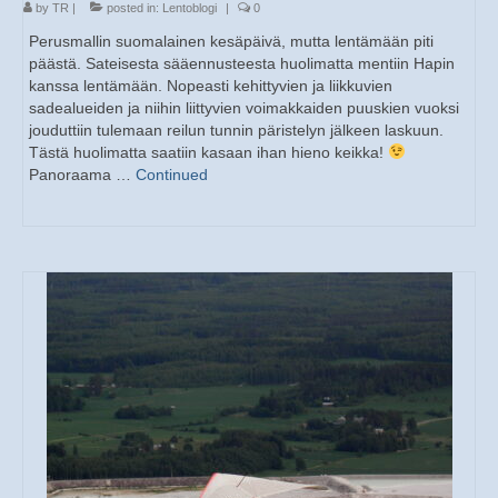
by
TR
|
posted in:
Lentoblogi
|
0
Perusmallin suomalainen kesäpäivä, mutta lentämään piti
päästä. Sateisesta sääennusteesta huolimatta mentiin Hapin
kanssa lentämään. Nopeasti kehittyvien ja liikkuvien
sadealueiden ja niihin liittyvien voimakkaiden puuskien vuoksi
jouduttiin tulemaan reilun tunnin päristelyn jälkeen laskuun.
Tästä huolimatta saatiin kasaan ihan hieno keikka!
Panoraama …
Continued