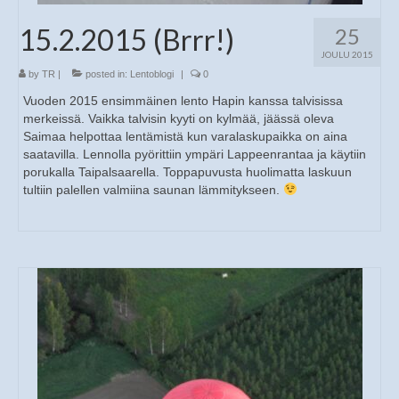
15.2.2015 (Brrr!)
25
JOULU 2015
by
TR
|
posted in:
Lentoblogi
|
0
Vuoden 2015 ensimmäinen lento Hapin kanssa talvisissa
merkeissä. Vaikka talvisin kyyti on kylmää, jäässä oleva
Saimaa helpottaa lentämistä kun varalaskupaikka on aina
saatavilla. Lennolla pyörittiin ympäri Lappeenrantaa ja käytiin
porukalla Taipalsaarella. Toppapuvusta huolimatta laskuun
tultiin palellen valmiina saunan lämmitykseen.