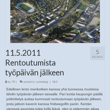
11.5.2011
5
ELO 2011
Rentoutumista
työpäivän jälkeen
by
TR
|
posted in:
Lentoblogi
|
0
Edellinen lento merikotkien kanssa yhä tuoreessa muistissa
lähdin työpäivän jälkeen taivaalle. Pari tuntia kaupungin päällä
pötköttelyä auttaa kummasti rentoutumaan työpäivän jälkeen,
josta jatkoin kaverin kanssa frisbeegolfin pariin. Kentän
vieressä asumista tulee kyllä ikävä, olen jo pidemmän aikaa