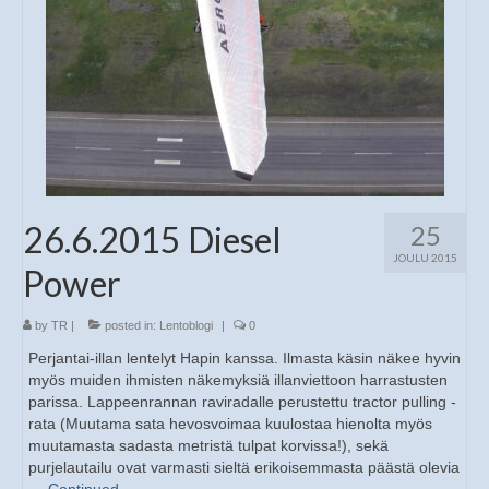
26.6.2015 Diesel
25
JOULU 2015
Power
by
TR
|
posted in:
Lentoblogi
|
0
Perjantai-illan lentelyt Hapin kanssa. Ilmasta käsin näkee hyvin
myös muiden ihmisten näkemyksiä illanviettoon harrastusten
parissa. Lappeenrannan raviradalle perustettu tractor pulling -
rata (Muutama sata hevosvoimaa kuulostaa hienolta myös
muutamasta sadasta metristä tulpat korvissa!), sekä
purjelautailu ovat varmasti sieltä erikoisemmasta päästä olevia
…
Continued