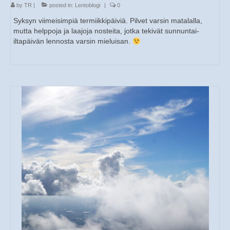
by
TR
|
posted in:
Lentoblogi
|
0
Syksyn viimeisimpiä termiikkipäiviä. Pilvet varsin matalalla,
mutta helppoja ja laajoja nosteita, jotka tekivät sunnuntai-
iltapäivän lennosta varsin mieluisan.