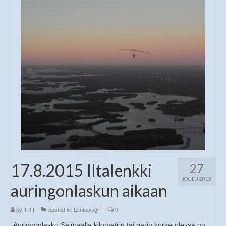
17.8.2015 Iltalenkki
27
JOULU 2015
auringonlaskun aikaan
by
TR
|
posted in:
Lentoblogi
|
0
Auringonlasku Saimaalla kilometrin tai parin korkeudessa on