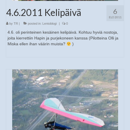
4.6.2011 Kelipäivä
6
ELO 2011
by
TR
|
posted in:
Lentoblogi
|
0
4.6. oli perinteinen kesäinen kelipäivä. Kohtuu hyviä nostoja,
joita kierrettiin Hapin ja purjekoneen kanssa (Pilotteina Olli ja
Miska ellen ihan väärin muista?
)