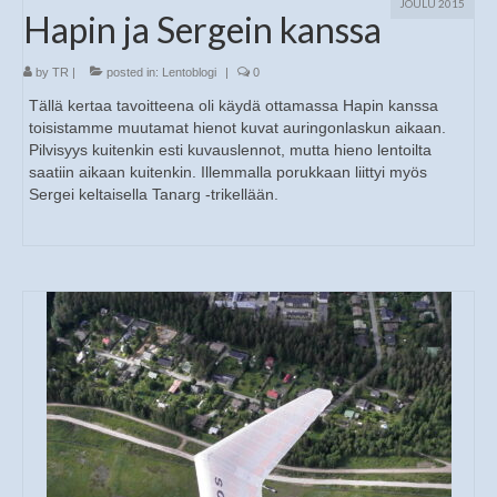
JOULU 2015
Hapin ja Sergein kanssa
by
TR
|
posted in:
Lentoblogi
|
0
Tällä kertaa tavoitteena oli käydä ottamassa Hapin kanssa
toisistamme muutamat hienot kuvat auringonlaskun aikaan.
Pilvisyys kuitenkin esti kuvauslennot, mutta hieno lentoilta
saatiin aikaan kuitenkin. Illemmalla porukkaan liittyi myös
Sergei keltaisella Tanarg -trikellään.