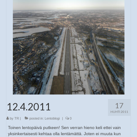
12.4.2011
17
HUHTI 2011
by
TR
|
posted in:
Lentoblogi
|
0
Toinen lentopäivä putkeen! Sen verran hieno keli ettei vain
yksinkertaisesti kehtaa olla lentämättä. Joten ei muuta kun