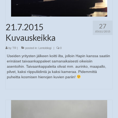
21.7.2015
27
JOULU 2015
Kuvauskeikka
by
TR
|
posted in:
Lentoblogi
|
0
Useiden yritysten jälkeen koitti ilta, jolloin Hapin kanssa saatiin
erinäiset taivaankappaleet samanaikaisesti oikeisiin
asentoihin. Taivaankappaleita olivat mm. aurinko, maapallo,
pilvet, kaksi riippuliidintä ja kaksi kameraa. Pidemmittä
puheitta kosmisen hienojen kuvien pariin!