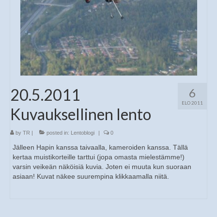
20.5.2011
6
ELO 2011
Kuvauksellinen lento
by
TR
|
posted in:
Lentoblogi
|
0
Jälleen Hapin kanssa taivaalla, kameroiden kanssa. Tällä
kertaa muistikorteille tarttui (jopa omasta mielestämme!)
varsin veikeän näköisiä kuvia. Joten ei muuta kun suoraan
asiaan! Kuvat näkee suurempina klikkaamalla niitä.