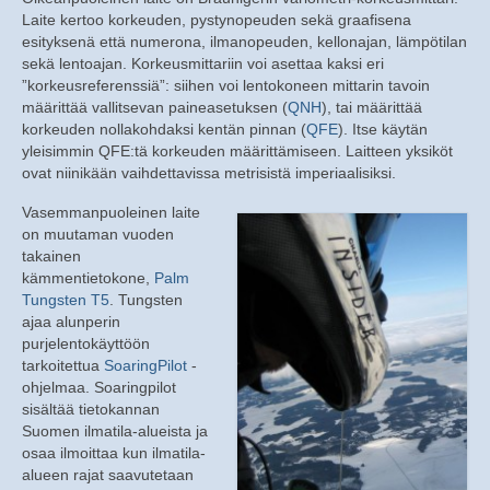
Laite kertoo korkeuden, pystynopeuden sekä graafisena
esityksenä että numerona, ilmanopeuden, kellonajan, lämpötilan
sekä lentoajan. Korkeusmittariin voi asettaa kaksi eri
”korkeusreferenssiä”: siihen voi lentokoneen mittarin tavoin
määrittää vallitsevan paineasetuksen (
QNH
), tai määrittää
korkeuden nollakohdaksi kentän pinnan (
QFE
). Itse käytän
yleisimmin QFE:tä korkeuden määrittämiseen. Laitteen yksiköt
ovat niinikään vaihdettavissa metrisistä imperiaalisiksi.
Vasemmanpuoleinen laite
on muutaman vuoden
takainen
kämmentietokone,
Palm
Tungsten T5
. Tungsten
ajaa alunperin
purjelentokäyttöön
tarkoitettua
SoaringPilot
-
ohjelmaa. Soaringpilot
sisältää tietokannan
Suomen ilmatila-alueista ja
osaa ilmoittaa kun ilmatila-
alueen rajat saavutetaan