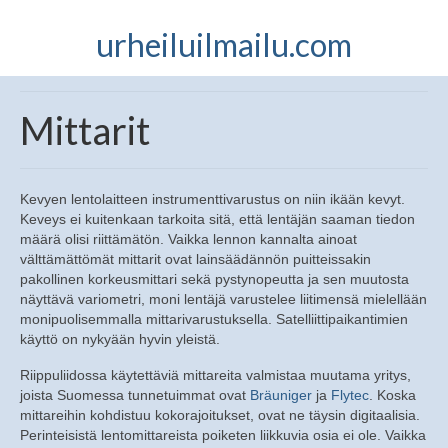
urheiluilmailu.com
Mittarit
Kevyen lentolaitteen instrumenttivarustus on niin ikään kevyt.
Keveys ei kuitenkaan tarkoita sitä, että lentäjän saaman tiedon
määrä olisi riittämätön. Vaikka lennon kannalta ainoat
välttämättömät mittarit ovat lainsäädännön puitteissakin
pakollinen korkeusmittari sekä pystynopeutta ja sen muutosta
näyttävä variometri, moni lentäjä varustelee liitimensä mielellään
monipuolisemmalla mittarivarustuksella. Satelliittipaikantimien
käyttö on nykyään hyvin yleistä.
Riippuliidossa käytettäviä mittareita valmistaa muutama yritys,
joista Suomessa tunnetuimmat ovat
Bräuniger
ja
Flytec
. Koska
mittareihin kohdistuu kokorajoitukset, ovat ne täysin digitaalisia.
Perinteisistä lentomittareista poiketen liikkuvia osia ei ole. Vaikka