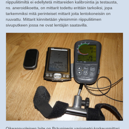
riippuliitimiltä ei edellytetä mittareiden kalibrointia ja testausta,
ns. aneroidikoetta, on mittarit todettu erittäin tarkoiksi, jopa
tarkemmiksi mitä perinteiset mittarit joita lentokoneisiin on
ruuvattu. Mittarit kiinnitetään yleisimmin riippuliitimen
sivuputkeen jossa ne ovat lentäjän saatavilla.
Oikeanpuoleinen laite on Bräunigerin variometri-korkeusmittari.