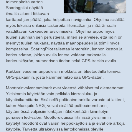
toimenpiteitä varten.
Soaringpilot näyttää
ilmatila-alueet liikkuvan
karttapohjan päällä, joka helpottaa navigointia. Ohjelma sisältää
myös lukuisia erilaisia laskureita liitomatkan ja määrämaaliin
vaadittavan korkeuden arvioimiseksi. Ohjelma arpoo myös
tuulen suunnan sen perusteella, miten se arvelee, että liidin on
mennyt tuulen mukana, näyttää maanopeuden ja toimii myös
kompassina. SoaringPilot tallentaa lentoreitin, lennon keston ja
korkeusdatan, joiden avulla lentoa voidaan tarkastella
korkeuskäyrän, numeerisen tiedon sekä GPS-trackin avulla.
Kaikkein vasemmanpuoleisin mokkula on bluetoothilla toimiva
GPS-paikannin, josta kämmenmikro saa GPS-datan.
Moottorinvalvontamittarit ovat yleensä vähäiset tai olemattomat.
Yleisimmin käytetään vain pelkkää kierrosluku- ja
käyntiaikamittaria. Sisäisellä polttoainetankilla varustetut laitteet,
kuten Mosquito NRG, voivat sisältää polttoainemittarin,
käytännössä valjaisiin lentäjän näkökenttään kiinnitetyn
punaisen led-valon. Moottoroiduissa liitimissä yleisimmin
käytetyt moottorit ovat varsin helppokäyttöisiä ja eivät ole arkoja
käytölle. Tarvetta ultrakevyissä lentokoneissa oleville