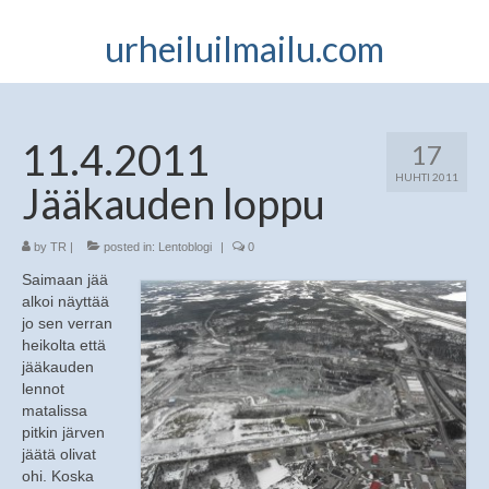
urheiluilmailu.com
11.4.2011
17
HUHTI 2011
Jääkauden loppu
by
TR
|
posted in:
Lentoblogi
|
0
Saimaan jää
alkoi näyttää
jo sen verran
heikolta että
jääkauden
lennot
matalissa
pitkin järven
jäätä olivat
ohi. Koska