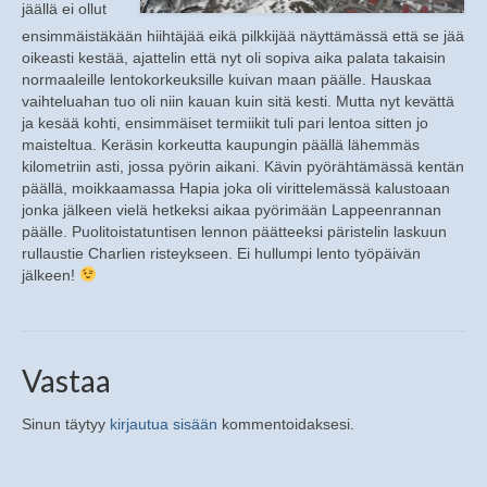
jäällä ei ollut
ensimmäistäkään hiihtäjää eikä pilkkijää näyttämässä että se jää
oikeasti kestää, ajattelin että nyt oli sopiva aika palata takaisin
normaaleille lentokorkeuksille kuivan maan päälle. Hauskaa
vaihteluahan tuo oli niin kauan kuin sitä kesti. Mutta nyt kevättä
ja kesää kohti, ensimmäiset termiikit tuli pari lentoa sitten jo
maisteltua. Keräsin korkeutta kaupungin päällä lähemmäs
kilometriin asti, jossa pyörin aikani. Kävin pyörähtämässä kentän
päällä, moikkaamassa Hapia joka oli virittelemässä kalustoaan
jonka jälkeen vielä hetkeksi aikaa pyörimään Lappeenrannan
päälle. Puolitoistatuntisen lennon päätteeksi päristelin laskuun
rullaustie Charlien risteykseen. Ei hullumpi lento työpäivän
jälkeen!
Vastaa
Sinun täytyy
kirjautua sisään
kommentoidaksesi.